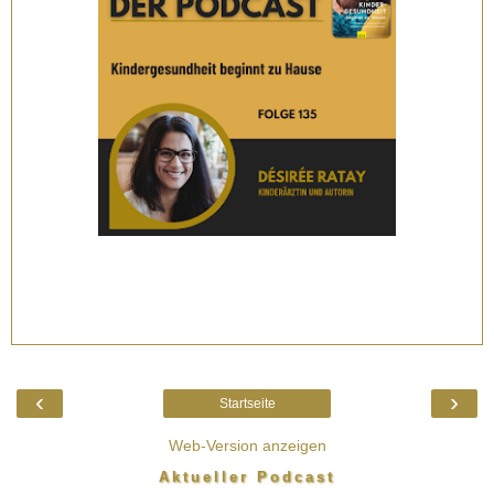
‹
›
Startseite
Web-Version anzeigen
Aktueller Podcast