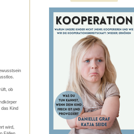
wusstsein
usstlos.
üft, ob
emdkörper
t das Kind
rt wird,
n Fällen