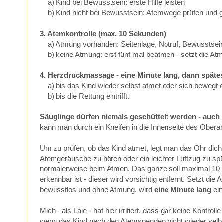
a) Kind bei Bewusstsein: erste Hilfe leisten
b) Kind nicht bei Bewusstsein: Atemwege prüfen und g
3. Atemkontrolle (max. 10 Sekunden)
a) Atmung vorhanden: Seitenlage, Notruf, Bewusstse
b) keine Atmung: erst fünf mal beatmen - setzt die Atmu
4. Herzdruckmassage - eine Minute lang, dann späte
a) bis das Kind wieder selbst atmet oder sich bewegt 
b) bis die Rettung eintrifft.
Säuglinge dürfen niemals geschüttelt werden - auch 
kann man durch ein Kneifen in die Innenseite des Oberar
Um zu prüfen, ob das Kind atmet, legt man das Ohr dicht 
Atemgeräusche zu hören oder ein leichter Luftzug zu spü
normalerweise beim Atmen. Das ganze soll maximal 10 Se
erkennbar ist - dieser wird vorsichtig entfernt. Setzt di
bewusstlos und ohne Atmung, wird
eine Minute lang
ein
Mich - als Laie - hat hier irritiert, dass gar keine Kontr
wenn das Kind nach den Atemspenden nicht wieder selber 