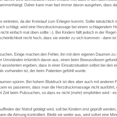
usammenhängt. Daher kann man fast immer davon ausgehen, dass das 
e eintreten, da der Kreislauf zum Erliegen kommt. Sollte tatsächlich m
nnoch schlägt, wird eine Herzdruckmassage bei einem schlagendem H
t einfach mal üben sollte ;-). Bei Kindern fällt jedoch in der Regel 
scheinlichkeit recht hoch, dass sie wieder zu sich kommen - dann ist
zu suchen. Einige machen den Fehler, ihn mit dem eigenen Daumen zu
ter Umständen irrtümlich davon aus, einen beim Bewusstlosen gefun
/-
assistenten ergeben, dass in einer Einsatzsituation selbst bei den e
uls vorhanden ist, der beim Patienten gefühlt wurde.
umen spüren. Bei hohem Blutdruck ist dies aber auch mit anderen F
So kann es passieren, dass man die Herzdruckmassage nicht ausführt, 
el Zeit beim Pulssuchen, so dass es nicht (mehr) empfohlen wird - es 
finden der Notruf getätigt wird, soll bei Kindern erst geprüft werden,
ann die Atmung kontrolliert. Bleibt sie weiter aus, wird sofort eine Min