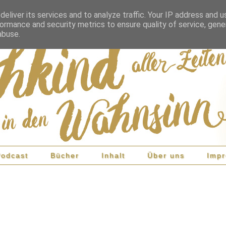
eliver its services and to analyze traffic. Your IP address and 
ormance and security metrics to ensure quality of service, gen
abuse.
Podcast
Bücher
Inhalt
Über uns
Imp