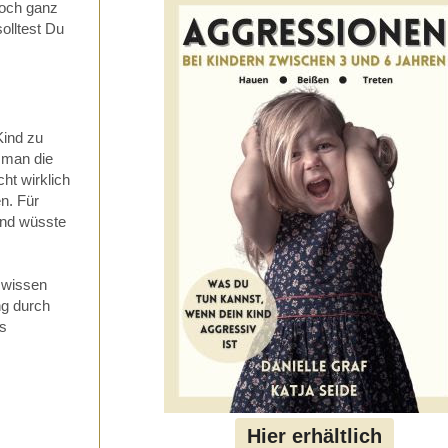
noch ganz
olltest Du
Kind zu
n man die
ht wirklich
n. Für
 und wüsste
u wissen
ng durch
as
Hier erhältlich