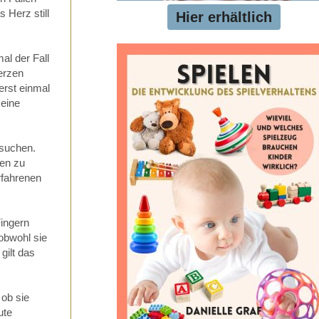
Herz still
Hier erhältlich
al der Fall
erzen
erst einmal
 eine
 suchen.
den zu
rfahrenen
ingern
obwohl sie
gilt das
 ob sie
ute