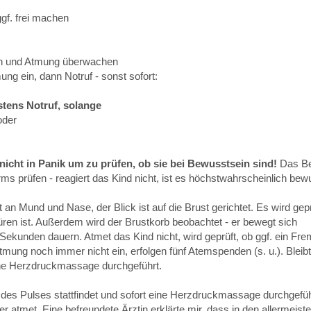
gf. frei machen
in und Atmung überwachen
ng ein, dann Notruf - sonst sofort:
stens Notruf, solange
oder
nicht in Panik um zu prüfen, ob sie bei Bewusstsein sind!
Das Be
ms prüfen - reagiert das Kind nicht, ist es höchstwahrscheinlich bew
an Mund und Nase, der Blick ist auf die Brust gerichtet. Es wird gepr
ren ist. Außerdem wird der Brustkorb beobachtet - er bewegt sich
kunden dauern. Atmet das Kind nicht, wird geprüft, ob ggf. ein Fr
e Atmung noch immer nicht ein, erfolgen fünf Atemspenden (s. u.). Bleib
e Herzdruckmassage durchgeführt.
olle des Pulses stattfindet und sofort eine Herzdruckmassage durchgefüh
atmet. Eine befreundete Ärztin erklärte mir, dass in den allermeiste