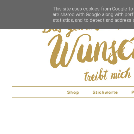
This site uses cookies from Google to d
are shared with Google along with perf
statistics, and to detect and address 
Shop
Stichworte