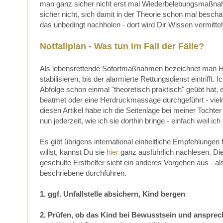
man ganz sicher nicht erst mal Wiederbelebungsmaßnah
sicher nicht, sich damit in der Theorie schon mal besc
das unbedingt nachholen - dort wird Dir Wissen vermittel
Notfallplan - Was tun im Fall der Fälle?
Als lebensrettende Sofortmaßnahmen bezeichnet man Han
stabilisieren, bis der alarmierte Rettungsdienst eintriff
Abfolge schon einmal "theoretisch praktisch" geübt hat, e
beatmet oder eine Herdruckmassage durchgeführt - viel
diesen Artikel habe ich die Seitenlage bei meiner Tochte
nun jederzeit, wie ich sie dorthin bringe - einfach weil 
Es gibt übrigens international einheitliche Empfehlungen
willst, kannst Du sie
hier
ganz ausführlich nachlesen.
Die
geschulte Ersthelfer sieht ein anderes Vorgehen aus - al
beschriebene durchführen.
1. ggf. Unfallstelle absichern, Kind bergen
2. Prüfen, ob das Kind bei Bewusstsein und ansprech