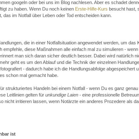
men googeln oder bei uns im Blog nachlesen. Aber es schadet den
häftigt zu haben. Wenn Du noch keinen
Erste-Hilfe-Kurs
besucht hast, s
t, das im Notfall über Leben oder Tod entscheiden kann.
dlungen, die in einer Notfallsituation angewendet werden, um das 
t. Ich empfehle, diese Maßnahmen alle einfach mal zu simulieren - wen
rinnert man sich daran sicher deutlich besser. Dabei wird natürlich nic
mehr geht es um den Ablauf und die Technik der einzelnen Handlunge
r fotografiert - dadurch habe ich die Handlungsabfolge abgespeichert
ich es schon mal gemacht habe.
 für strukturiertes Handeln bei einem Notfall - wenn Du es ganz gena
se Leitlinien gelten für
unkundige Laien
- eine professionelle Betreuu
so nicht irritieren lassen, wenn Notärzte ein anderes Prozedere als d
bar ist