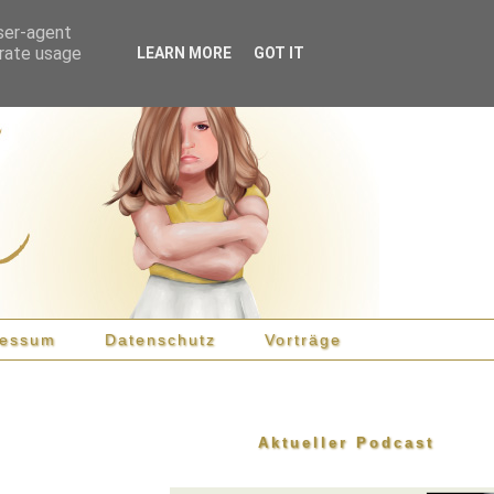
user-agent
erate usage
LEARN MORE
GOT IT
ressum
Datenschutz
Vorträge
Aktueller Podcast