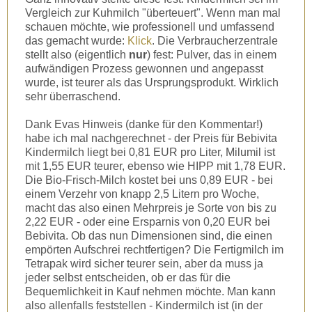
Vergleich zur Kuhmilch "überteuert". Wenn man mal
schauen möchte, wie professionell und umfassend
das gemacht wurde:
Klick
. Die Verbraucherzentrale
stellt also (eigentlich
nur
) fest: Pulver, das in einem
aufwändigen Prozess gewonnen und angepasst
wurde, ist teurer als das Ursprungsprodukt. Wirklich
sehr überraschend.
Dank Evas Hinweis (danke für den Kommentar!)
habe ich mal nachgerechnet - der Preis für Bebivita
Kindermilch liegt bei 0,81 EUR pro Liter, Milumil ist
mit 1,55 EUR teurer, ebenso wie HIPP mit 1,78 EUR.
Die Bio-Frisch-Milch kostet bei uns 0,89 EUR - bei
einem Verzehr von knapp 2,5 Litern pro Woche,
macht das also einen Mehrpreis je Sorte von bis zu
2,22 EUR - oder eine Ersparnis von 0,20 EUR bei
Bebivita. Ob das nun Dimensionen sind, die einen
empörten Aufschrei rechtfertigen? Die Fertigmilch im
Tetrapak wird sicher teurer sein, aber da muss ja
jeder selbst entscheiden, ob er das für die
Bequemlichkeit in Kauf nehmen möchte. Man kann
also allenfalls feststellen - Kindermilch ist (in der