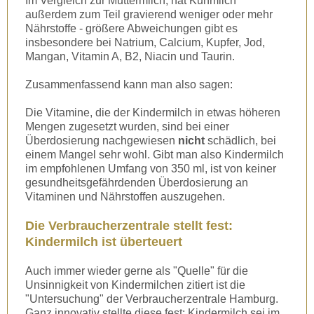
Im Vergleich zur Muttermilch, hat Kuhmilch
außerdem zum Teil gravierend weniger oder mehr
Nährstoffe - größere Abweichungen gibt es
insbesondere bei Natrium, Calcium, Kupfer, Jod,
Mangan, Vitamin A, B2, Niacin und Taurin.
Zusammenfassend kann man also sagen:
Die Vitamine, die der Kindermilch in etwas höheren
Mengen zugesetzt wurden, sind bei einer
Überdosierung nachgewiesen
nicht
schädlich, bei
einem Mangel sehr wohl. Gibt man also Kindermilch
im empfohlenen Umfang von 350 ml, ist von keiner
gesundheitsgefährdenden Überdosierung an
Vitaminen und Nährstoffen auszugehen.
Die Verbraucherzentrale stellt fest:
Kindermilch ist überteuert
Auch immer wieder gerne als "Quelle" für die
Unsinnigkeit von Kindermilchen zitiert ist die
"Untersuchung" der Verbraucherzentrale Hamburg.
Ganz innovativ stellte diese fest: Kindermilch sei im