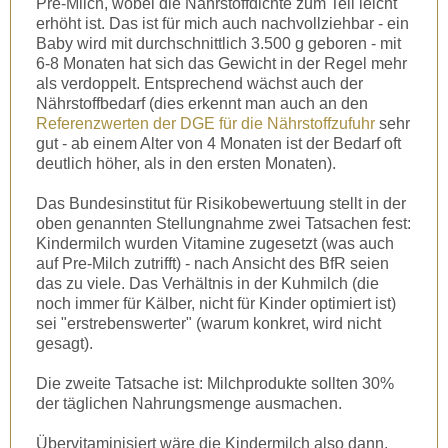
Pre-Milch, wobei die Nährstoffdichte zum Teil leicht
erhöht ist. Das ist für mich auch nachvollziehbar - ein
Baby wird mit durchschnittlich 3.500 g geboren - mit
6-8 Monaten hat sich das Gewicht in der Regel mehr
als verdoppelt. Entsprechend wächst auch der
Nährstoffbedarf (dies erkennt man auch an den
Referenzwerten der DGE für die Nährstoffzufuhr
sehr
gut - ab einem Alter von 4 Monaten ist der Bedarf oft
deutlich höher, als in den ersten Monaten).
Das Bundesinstitut für Risikobewertuung stellt in der
oben genannten Stellungnahme zwei Tatsachen fest:
Kindermilch wurden Vitamine zugesetzt (was auch
auf Pre-Milch zutrifft) - nach Ansicht des BfR seien
das zu viele. Das Verhältnis in der Kuhmilch (die
noch immer für Kälber, nicht für Kinder optimiert ist)
sei "erstrebenswerter" (warum konkret, wird nicht
gesagt).
Die zweite Tatsache ist: Milchprodukte sollten 30%
der täglichen Nahrungsmenge ausmachen.
Übervitaminisiert wäre die Kindermilch also dann,