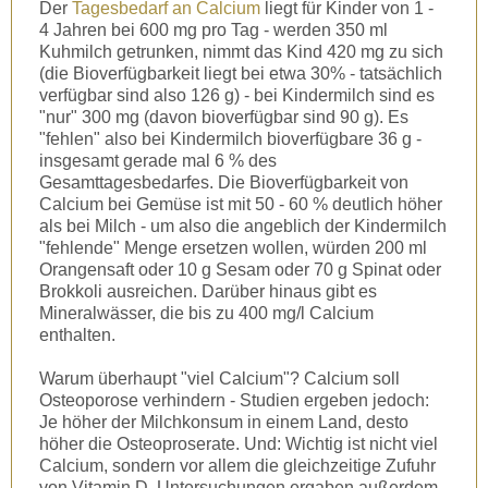
Der
Tagesbedarf an Calcium
liegt für Kinder von 1 -
4 Jahren bei 600 mg pro Tag - werden 350 ml
Kuhmilch getrunken, nimmt das Kind 420 mg zu sich
(die Bioverfügbarkeit liegt bei etwa 30% - tatsächlich
verfügbar sind also 126 g) - bei Kindermilch sind es
"nur" 300 mg (davon bioverfügbar sind 90 g). Es
"fehlen" also bei Kindermilch bioverfügbare 36 g -
insgesamt gerade mal 6 % des
Gesamttagesbedarfes. Die Bioverfügbarkeit von
Calcium bei Gemüse ist mit 50 - 60 % deutlich höher
als bei Milch - um also die angeblich der Kindermilch
"fehlende" Menge ersetzen wollen, würden 200 ml
Orangensaft oder 10 g Sesam oder 70 g Spinat oder
Brokkoli ausreichen. Darüber hinaus gibt es
Mineralwässer, die bis zu 400 mg/l Calcium
enthalten.
Warum überhaupt "viel Calcium"? Calcium soll
Osteoporose verhindern - Studien ergeben jedoch:
Je höher der Milchkonsum in einem Land, desto
höher die Osteoproserate. Und: Wichtig ist nicht viel
Calcium, sondern vor allem die gleichzeitige Zufuhr
von Vitamin D. Untersuchungen ergaben außerdem,