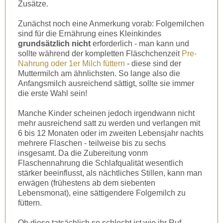
Zusätze.
Zunächst noch eine Anmerkung vorab: Folgemilchen
sind für die Ernährung eines Kleinkindes
grundsätzlich
nicht
erforderlich - man kann
und
s
ollte
während der kompletten Fläschchenzeit
Pre-
Nahrung oder 1er Milch füttern
- diese sind der
Muttermilch am ähnlichsten. So lange also die
Anfangsmilch ausreichend sättigt, sollte sie immer
die erste Wahl sein!
Manche Kinder
scheinen
jedoch irgendwann nicht
mehr ausreichend satt zu werden und verlangen mit
6
bis
12 Monaten oder im zweiten Lebensjahr nachts
mehrere Flaschen - teilweise bis zu sechs
insgesamt. Da
die Zubereitung vonm
Flaschennahrung die Schlafqualität wesentlich
stärker beeinflusst, als nächtliches Stillen,
kann man
erwägen (frühestens ab dem siebenten
Le
bensm
o
nat)
, eine sättigendere Folgemilch zu
füttern.
Ob diese tatsächlich so schlecht ist wie ihr Ruf,