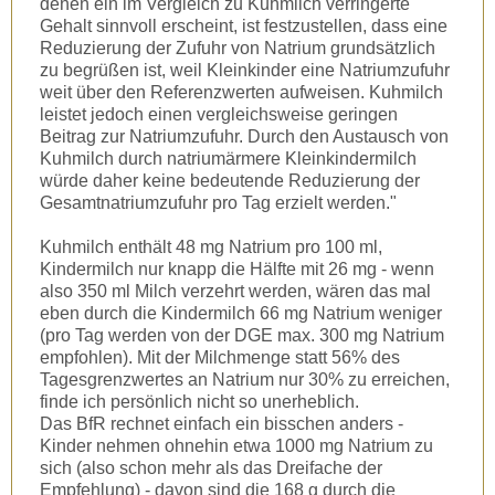
denen ein im Vergleich zu Kuhmilch verringerte
Gehalt sinnvoll erscheint, ist festzustellen, dass eine
Reduzierung der Zufuhr von Natrium grundsätzlich
zu begrüßen ist, weil Kleinkinder eine Natriumzufuhr
weit über den Referenzwerten aufweisen. Kuhmilch
leistet jedoch einen vergleichsweise geringen
Beitrag zur Natriumzufuhr. Durch den Austausch von
Kuhmilch durch natriumärmere Kleinkindermilch
würde daher keine bedeutende Reduzierung der
Gesamtnatriumzufuhr pro Tag erzielt werden."
Kuhmilch enthält 48 mg Natrium pro 100 ml,
Kindermilch nur knapp die Hälfte mit 26 mg - wenn
also 350 ml Milch verzehrt werden, wären das mal
eben durch die Kindermilch 66 mg Natrium weniger
(pro Tag werden von der DGE max. 300 mg Natrium
empfohlen). Mit der Milchmenge statt 56% des
Tagesgrenzwertes an Natrium nur 30% zu erreichen,
finde ich persönlich nicht so unerheblich.
Das BfR rechnet einfach ein bisschen anders -
Kinder nehmen ohnehin etwa 1000 mg Natrium zu
sich (also schon mehr als das Dreifache der
Empfehlung) - davon sind die 168 g durch die