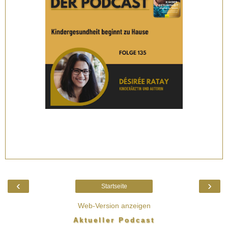
‹
›
Startseite
Web-Version anzeigen
Aktueller Podcast