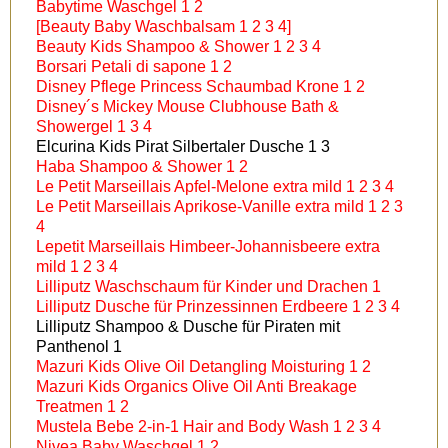
Babytime Waschgel 1 2
[Beauty Baby Waschbalsam 1 2 3 4]
Beauty Kids Shampoo & Shower 1 2 3 4
Borsari Petali di sapone 1 2
Disney Pflege Princess Schaumbad Krone 1 2
Disney´s Mickey Mouse Clubhouse Bath &
Showergel 1 3 4
Elcurina Kids Pirat Silbertaler Dusche 1 3
Haba Shampoo & Shower 1 2
Le Petit Marseillais Apfel-Melone extra mild 1 2 3 4
Le Petit Marseillais Aprikose-Vanille extra mild 1 2 3
4
Lepetit Marseillais Himbeer-Johannisbeere extra
mild 1 2 3 4
Lilliputz Waschschaum für Kinder und Drachen 1
Lilliputz Dusche für Prinzessinnen Erdbeere 1 2 3 4
Lilliputz Shampoo & Dusche für Piraten mit
Panthenol 1
Mazuri Kids Olive Oil Detangling Moisturing 1 2
Mazuri Kids Organics Olive Oil Anti Breakage
Treatmen 1 2
Mustela Bebe 2-in-1 Hair and Body Wash 1 2 3 4
Nivea Baby Waschgel 1 2