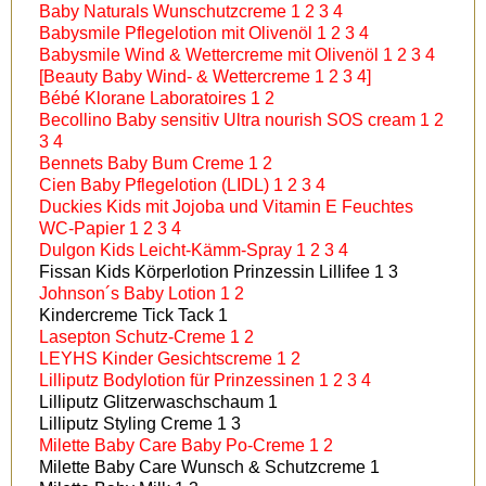
Baby Naturals Wunschutzcreme 1 2 3 4
Babysmile Pflegelotion mit Olivenöl 1 2 3 4
Babysmile Wind & Wettercreme mit Olivenöl 1 2 3 4
[Beauty Baby Wind- & Wettercreme 1 2 3 4]
Bébé Klorane Laboratoires 1 2
Becollino Baby sensitiv Ultra nourish SOS cream 1 2
3 4
Bennets Baby Bum Creme 1 2
Cien Baby Pflegelotion (LIDL) 1 2 3 4
Duckies Kids mit Jojoba und Vitamin E Feuchtes
WC-Papier 1 2 3 4
Dulgon Kids Leicht-Kämm-Spray 1 2 3 4
Fissan Kids Körperlotion Prinzessin Lillifee 1 3
Johnson´s Baby Lotion 1 2
Kindercreme Tick Tack 1
Lasepton Schutz-Creme 1 2
LEYHS Kinder Gesichtscreme 1 2
Lilliputz Bodylotion für Prinzessinen 1 2 3 4
Lilliputz Glitzerwaschschaum 1
Lilliputz Styling Creme 1 3
Milette Baby Care Baby Po-Creme 1 2
Milette Baby Care Wunsch & Schutzcreme 1