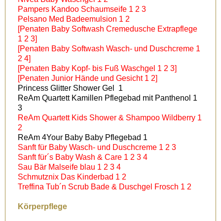
Pampers Kandoo Schaumseife 1 2 3
Pelsano Med Badeemulsion 1 2
[Penaten Baby Softwash Cremedusche Extrapflege
1 2 3]
[Penaten Baby Softwash Wasch- und Duschcreme 1
2 4]
[Penaten Baby Kopf- bis Fuß Waschgel 1 2 3]
[Penaten Junior Hände und Gesicht 1 2]
Princess Glitter Shower Gel 1
ReAm Quartett Kamillen Pflegebad mit Panthenol 1
3
ReAm Quartett Kids Shower & Shampoo Wildberry 1
2
ReAm 4Your Baby Baby Pflegebad 1
Sanft für Baby Wasch- und Duschcreme 1 2 3
Sanft für´s Baby Wash & Care 1 2 3 4
Sau Bär Malseife blau 1 2 3 4
Schmutznix Das Kinderbad 1 2
Treffina Tub´n Scrub Bade & Duschgel Frosch 1 2
Körperpflege