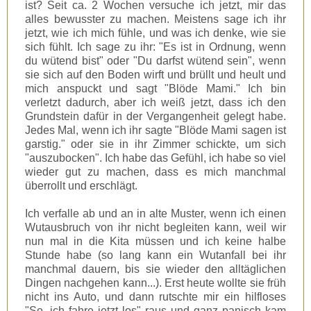
ist? Seit ca. 2 Wochen versuche ich jetzt, mir das
alles bewusster zu machen. Meistens sage ich ihr
jetzt, wie ich mich fühle, und was ich denke, wie sie
sich fühlt. Ich sage zu ihr: "Es ist in Ordnung, wenn
du wütend bist" oder "Du darfst wütend sein", wenn
sie sich auf den Boden wirft und brüllt und heult und
mich anspuckt und sagt "Blöde Mami." Ich bin
verletzt dadurch, aber ich weiß jetzt, dass ich den
Grundstein dafür in der Vergangenheit gelegt habe.
Jedes Mal, wenn ich ihr sagte "Blöde Mami sagen ist
garstig." oder sie in ihr Zimmer schickte, um sich
"auszubocken". Ich habe das Gefühl, ich habe so viel
wieder gut zu machen, dass es mich manchmal
überrollt und erschlägt.
Ich verfalle ab und an in alte Muster, wenn ich einen
Wutausbruch von ihr nicht begleiten kann, weil wir
nun mal in die Kita müssen und ich keine halbe
Stunde habe (so lang kann ein Wutanfall bei ihr
manchmal dauern, bis sie wieder den alltäglichen
Dingen nachgehen kann...). Erst heute wollte sie früh
nicht ins Auto, und dann rutschte mir ein hilfloses
"So, ich fahre jetzt los" raus und ganz panisch kam