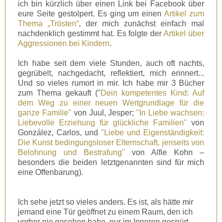
ich bin kürzlich über einen Link bei Facebook über
eure Seite gestolpert. Es ging um einen
Artikel zum
Thema „Trösten“
, der mich zunächst einfach mal
nachdenklich gestimmt hat. Es folgte der
Artikel über
Aggressionen bei Kindern
.
Ich habe seit dem viele Stunden, auch oft nachts,
gegrübelt, nachgedacht, reflektiert, mich erinnert...
Und so vieles rumort in mir. Ich habe mir 3 Bücher
zum Thema gekauft ("
Dein kompetentes Kind: Auf
dem Weg zu einer neuen Wertgrundlage für die
ganze Familie"
von Juul, Jesper;
"In Liebe wachsen:
Liebevolle Erziehung für glückliche Familien"
von
González, Carlos, und
"Liebe und Eigenständigkeit:
Die Kunst bedingungsloser Elternschaft, jenseits von
Belohnung und Bestrafung"
von Alfie Kohn –
besonders die beiden letztgenannten sind für mich
eine Offenbarung).
Ich sehe jetzt so vieles anders. Es ist, als hätte mir
jemand eine Tür geöffnet zu einem Raum, den ich
vorher nie gesehen habe, nur im Inneren gespürt