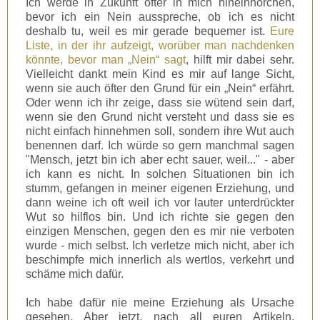
Ich werde in Zukunft öfter in mich hineinhorchen,
bevor ich ein Nein ausspreche, ob ich es nicht
deshalb tu, weil es mir gerade bequemer ist.
Eure
Liste, in der ihr aufzeigt, worüber man nachdenken
könnte, bevor man „Nein“ sagt
, hilft mir dabei sehr.
Vielleicht dankt mein Kind es mir auf lange Sicht,
wenn sie auch öfter den Grund für ein „Nein“ erfährt.
Oder wenn ich ihr zeige, dass sie wütend sein darf,
wenn sie den Grund nicht versteht und dass sie es
nicht einfach hinnehmen soll, sondern ihre Wut auch
benennen darf. Ich würde so gern manchmal sagen
"Mensch, jetzt bin ich aber echt sauer, weil..." - aber
ich kann es nicht. In solchen Situationen bin ich
stumm, gefangen in meiner eigenen Erziehung, und
dann weine ich oft weil ich vor lauter unterdrückter
Wut so hilflos bin. Und ich richte sie gegen den
einzigen Menschen, gegen den es mir nie verboten
wurde - mich selbst. Ich verletze mich nicht, aber ich
beschimpfe mich innerlich als wertlos, verkehrt und
schäme mich dafür.
Ich habe dafür nie meine Erziehung als Ursache
gesehen. Aber jetzt, nach all euren Artikeln,