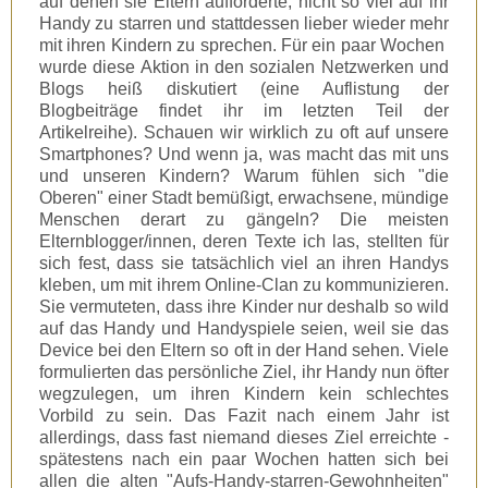
auf denen sie Eltern aufforderte, nicht so viel auf ihr
Handy zu starren und stattdessen lieber wieder mehr
mit ihren Kindern zu sprechen. Für ein paar Wochen
wurde diese Aktion in den sozialen Netzwerken und
Blogs heiß diskutiert (eine Auflistung der
Blogbeiträge findet ihr im letzten Teil der
Artikelreihe). Schauen wir wirklich zu oft auf unsere
Smartphones? Und wenn ja, was macht das mit uns
und unseren Kindern? Warum fühlen sich "die
Oberen" einer Stadt bemüßigt, erwachsene, mündige
Menschen derart zu gängeln? Die meisten
Elternblogger/innen, deren Texte ich las, stellten für
sich fest, dass sie tatsächlich viel an ihren Handys
kleben, um mit ihrem Online-Clan zu kommunizieren.
Sie vermuteten, dass ihre Kinder nur deshalb so wild
auf das Handy und Handyspiele seien, weil sie das
Device bei den Eltern so oft in der Hand sehen. Viele
formulierten das persönliche Ziel, ihr Handy nun öfter
wegzulegen, um ihren Kindern kein schlechtes
Vorbild zu sein. Das Fazit nach einem Jahr ist
allerdings, dass fast niemand dieses Ziel erreichte -
spätestens nach ein paar Wochen hatten sich bei
allen die alten "Aufs-Handy-starren-Gewohnheiten"