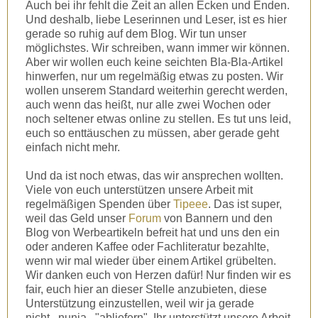
Auch bei ihr fehlt die Zeit an allen Ecken und Enden.
Und deshalb, liebe Leserinnen und Leser, ist es hier
gerade so ruhig auf dem Blog. Wir tun unser
möglichstes. Wir schreiben, wann immer wir können.
Aber wir wollen euch keine seichten Bla-Bla-Artikel
hinwerfen, nur um regelmäßig etwas zu posten. Wir
wollen unserem Standard weiterhin gerecht werden,
auch wenn das heißt, nur alle zwei Wochen oder
noch seltener etwas online zu stellen. Es tut uns leid,
euch so enttäuschen zu müssen, aber gerade geht
einfach nicht mehr.
Und da ist noch etwas, das wir ansprechen wollten.
Viele von euch unterstützen unsere Arbeit mit
regelmäßigen Spenden über
Tipeee
. Das ist super,
weil das Geld unser
Forum
von Bannern und den
Blog von Werbeartikeln befreit hat und uns den ein
oder anderen Kaffee oder Fachliteratur bezahlte,
wenn wir mal wieder über einem Artikel grübelten.
Wir danken euch von Herzen dafür! Nur finden wir es
fair, euch hier an dieser Stelle anzubieten, diese
Unterstützung einzustellen, weil wir ja gerade
nicht...nunja..."abliefern". Ihr unterstützt unsere Arbeit