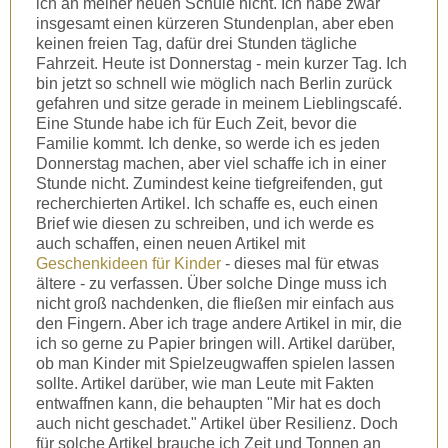
ich an meiner neuen Schule nicht. Ich habe zwar
insgesamt einen kürzeren Stundenplan, aber eben
keinen freien Tag, dafür drei Stunden tägliche
Fahrzeit. Heute ist Donnerstag - mein kurzer Tag. Ich
bin jetzt so schnell wie möglich nach Berlin zurück
gefahren und sitze gerade in meinem Lieblingscafé.
Eine Stunde habe ich für Euch Zeit, bevor die
Familie kommt. Ich denke, so werde ich es jeden
Donnerstag machen, aber viel schaffe ich in einer
Stunde nicht. Zumindest keine tiefgreifenden, gut
recherchierten Artikel. Ich schaffe es, euch einen
Brief wie diesen zu schreiben, und ich werde es
auch schaffen, einen neuen Artikel mit
Geschenkideen für Kinder
- dieses mal für etwas
ältere - zu verfassen. Über solche Dinge muss ich
nicht groß nachdenken, die fließen mir einfach aus
den Fingern. Aber ich trage andere Artikel in mir, die
ich so gerne zu Papier bringen will. Artikel darüber,
ob man Kinder mit Spielzeugwaffen spielen lassen
sollte. Artikel darüber, wie man Leute mit Fakten
entwaffnen kann, die behaupten "Mir hat es doch
auch nicht geschadet." Artikel über Resilienz. Doch
für solche Artikel brauche ich Zeit und Tonnen an