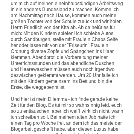
um mich auf meinen eineinhalbstündigen Arbeitsweg
in ein anderes Bundesland zu machen. Komme ich
am Nachmittag nach Hause, kommen auch meine
großen Töchter von der Schule zurück und wir holen
Herrn Friedlich von der Kita ab. Ab da heißt es für
mich: Mit den Kindern spielen! Ich schiebe Autos
durch Sandburgen, stelle mit Fräulein Chaos Seife
her oder lasse mir von der "Friseurin" Fräulein
Ordnung diverse Zöpfe und Spängchen ins Haar
klemmen. Abendbrot, die Vorbereitung meiner
Unterrichtsstunden und das abendliche Duschen
und Haarewaschen müssen auch noch irgendwo
dazwischen geklemmt werden. Um 20 Uhr falle ich
mit den Kindern gemeinsam ins Bett und bin die
Erste, die weggepennt ist.
Und hier ist mein Dilemma - ich finde gerade keine
Zeit für den Blog. Es tut mir so wahnsinnig leid, euch
so zu enttäuschen, aber ich weiß wirklich nicht, wann
ich schreiben soll. Bei meinem alten Job hatte ich
einen Tag pro Woche frei, an dem ich das meiste der
Blogarbeit geschafft habe, aber diesen Luxus habe