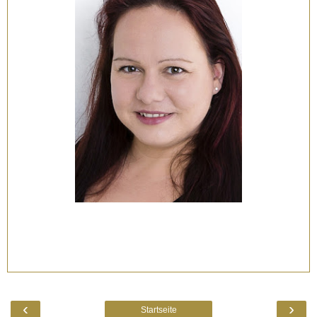
‹
›
Startseite