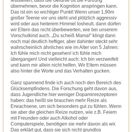
feststellen, dass die Gefühle oft die Führung
übernehmen, bevor die Kognition anspringen kann.
Das ist ein so wichtiger Punkt! Wenn unser 1,90m
großer Teenie vor uns steht und plötzlich aggressiv
wird oder aus heiterem Himmel losheult, dann dürfen
wir Eltern das nicht überbewerten, wie bei unserem
Vorschulkind auch. „Du scheiß Mama!“ klingt dann
noch mal deutlich heftiger, aber dahinter steckt sehr
wahrscheinlich ähnliches wie im Alter von 5 Jahren:
Ich fühle mich nicht gesehen! ich fühle mich
übergangen! Und vielleicht auch: Ich bin verzweifelt
und kann mir allein nicht helfen. Wir Eltern müssen
also hinter die Worte und das Verhalten gucken.
Ganz spannend finde ich auch noch den Bereich des
Glücksempfindens. Die Forschung geht davon aus,
dass Jugendliche hier weniger Dopaminrezeptoren
haben: das heißt sie brauchen mehr Reize als
Erwachsene, um sich besonders gut zu fühlen. Wenn
sie aber die gleichen Reize nutzen, wie z.B. Feiern
mit Freunden oder auch Alkohol oder
Computerspiele, benötigen sie mehr davon als wir.
Das erklärt gut, dass sie sich nicht grundlos