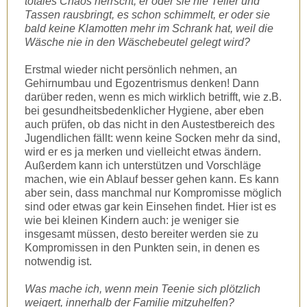
totales Chaos herrscht, er oder sie nie Teller und
Tassen rausbringt, es schon schimmelt, er oder sie
bald keine Klamotten mehr im Schrank hat, weil die
Wäsche nie in den Wäschebeutel gelegt wird?
Erstmal wieder nicht persönlich nehmen, an
Gehirnumbau und Egozentrismus denken! Dann
darüber reden, wenn es mich wirklich betrifft, wie z.B.
bei gesundheitsbedenklicher Hygiene, aber eben
auch prüfen, ob das nicht in den Austestbereich des
Jugendlichen fällt: wenn keine Socken mehr da sind,
wird er es ja merken und vielleicht etwas ändern.
Außerdem kann ich unterstützen und Vorschläge
machen, wie ein Ablauf besser gehen kann. Es kann
aber sein, dass manchmal nur Kompromisse möglich
sind oder etwas gar kein Einsehen findet. Hier ist es
wie bei kleinen Kindern auch: je weniger sie
insgesamt müssen, desto bereiter werden sie zu
Kompromissen in den Punkten sein, in denen es
notwendig ist.
Was mache ich, wenn mein Teenie sich plötzlich
weigert, innerhalb der Familie mitzuhelfen?