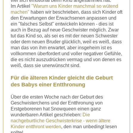
viel sich emotional beim Kind angesammelt hat.
Im Artikel
"Warum uns Kinder manchmal so wütend
machen"
haben wir beschrieben, dass sich Kinder oft
den Erwartungen der Erwachsenen anpassen und
ein "falsches Selbst" entwickeln können - dies ist
auch in Bezug auf neue Geschwister möglich. Zwar
tut das Kind so, als sei es mit der neuen Schwester
oder dem neuen Bruder glücklich, weil es weiß, dass
man das von ihm erwartet, aber insgeheim ist es
vollkommen überfordert und voller negativer Gefühle,
die es nicht auszudrücken vermag und von denen es
weiß, dass sie unerwünscht sind.
Für die älteren Kinder gleicht die Geburt
des Babys einer Entthronung
Über die ersten Woche nach der Geburt des
Geschwisterchens und der Entthronung von
Erstgeborenen hat Snowqueen einen ganz
wunderbaren Artikel geschrieben:
Die
nachgeburtliche Geschwisterkrise - wenn ältere
Kinder entthront werden
, den man unbedingt lesen
sollte!