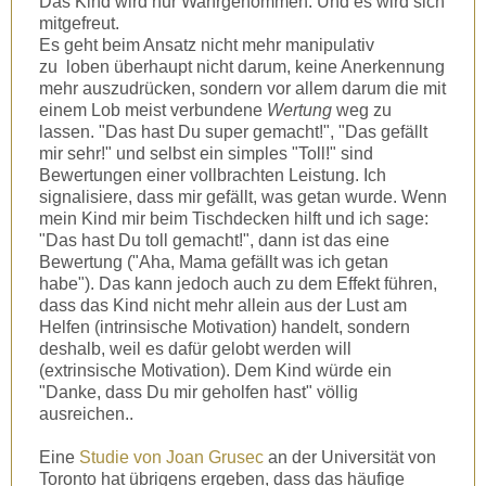
Das Kind wird nur Wahrgenommen. Und es wird sich
mitgefreut.
Es geht beim Ansatz nicht mehr manipulativ
zu loben überhaupt nicht darum, keine Anerkennung
mehr auszudrücken, sondern vor allem darum die mit
einem Lob meist verbundene
Wertung
weg zu
lassen. "Das hast Du super gemacht!", "Das gefällt
mir sehr!" und selbst ein simples "Toll!" sind
Bewertungen einer vollbrachten Leistung. Ich
signalisiere, dass mir gefällt, was getan wurde. Wenn
mein Kind mir beim Tischdecken hilft und ich sage:
"Das hast Du toll gemacht!", dann ist das eine
Bewertung ("Aha, Mama gefällt was ich getan
habe"). Das kann jedoch auch zu dem Effekt führen,
dass das Kind nicht mehr allein aus der Lust am
Helfen (intrinsische Motivation) handelt, sondern
deshalb, weil es dafür gelobt werden will
(extrinsische Motivation). Dem Kind würde ein
"Danke, dass Du mir geholfen hast" völlig
ausreichen..
Eine
Studie von Joan Grusec
an der Universität von
Toronto hat übrigens ergeben, dass das häufige