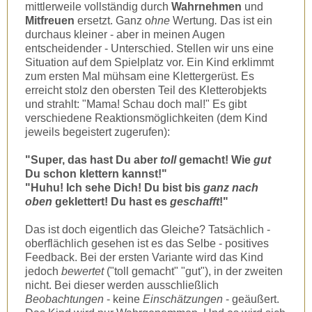
mittlerweile vollständig durch
Wahrnehmen
und
Mitfreuen
ersetzt. Ganz o
hne
Wertung
.
Das ist ein
durchaus kleiner - aber in meinen Augen
entscheidender - Unterschied. Stellen wir uns eine
Situation auf dem Spielplatz vor. Ein Kind erklimmt
zum ersten Mal mühsam eine Klettergerüst. Es
erreicht stolz den obersten Teil des Kletterobjekts
und strahlt: "Mama! Schau doch mal!" Es gibt
verschiedene Reaktionsmöglichkeiten (dem Kind
jeweils begeistert zugerufen):
"Super, das hast Du aber
toll
gemacht! Wie
gut
Du schon klettern kannst!"
"Huhu! Ich sehe Dich! Du bist bis
ganz nach
oben
geklettert! Du hast es
geschafft
!"
Das ist doch eigentlich das Gleiche? Tatsächlich -
oberflächlich gesehen ist es das Selbe - positives
Feedback. Bei der ersten Variante wird das Kind
jedoch
bewertet
("toll gemacht" "gut"), in der zweiten
nicht. Bei dieser werden ausschließlich
Beobachtungen
- keine
Einschätzungen
- geäußert.