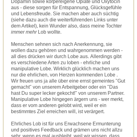
Dopamin sowie körpereigene Opiate und Oxytocin
aus - diese sorgen für Entspannung, Glücksgefühle
und Lebensfreude. Sie machen aber auch süchtig
(siehe dazu auch die weiterführenden Links unter
dem Artikel), kein Wunder also, dass meine Tochter
immer mehr
Lob wollte.
Menschen sehnen sich nach Anerkennung, sie
wollen dazu gehören und wahrgenommen werden -
all dies drücken wir durch Lobe aus. Allerdings gibt
es verschiedene Arten zu loben - ehrliche und
manipulative Lobe. Wirklich glücklich machen uns
nur die ehrlichen, von Herzen kommenden Lobe .
Wir freuen uns ja alle über eine ernst gemeintes "Gut
gemacht" von unserem Arbeitgeber oder ein "Das
hast Du super lecker gekocht!" von unserem Partner.
Manipulative Lobe hingegen ärgern uns - wer merkt,
dass er vom anderen gelobt wird, weil er ein
bestimmtes Ziel erreichen will, ist verärgert.
Ehrliches Lob ist für uns Erwachsene Ermunterung
und positives Feedback und grämen uns nicht allzu
sehr, wenn es mal ausbleibt, weil wir wissen, dass