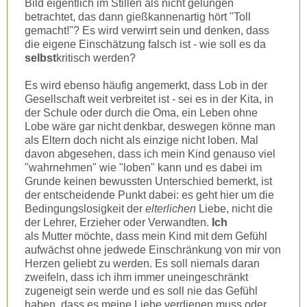
Bild eigentlich im Stillen als nicht gelungen
betrachtet, das dann gießkannenartig hört "Toll
gemacht!"? Es wird verwirrt sein und denken, dass
die eigene Einschätzung falsch ist - wie soll es da
selbst
kritisch werden?
Es wird ebenso häufig angemerkt, dass Lob in der
Gesellschaft weit verbreitet ist - sei es in der Kita, in
der Schule oder durch die Oma, ein Leben ohne
Lobe wäre gar nicht denkbar, deswegen könne man
als Eltern doch nicht als einzige nicht loben. Mal
davon abgesehen, dass ich mein Kind genauso viel
"wahrnehmen" wie "loben" kann und es dabei im
Grunde keinen bewussten Unterschied bemerkt, ist
der entscheidende Punkt dabei: es geht hier um die
Bedingungslosigkeit der
elterlichen
Liebe, nicht die
der Lehrer, Erzieher oder Verwandten.
Ich
als Mutter möchte, dass mein Kind mit dem Gefühl
aufwächst ohne jedwede Einschränkung von mir von
Herzen geliebt zu werden. Es soll niemals daran
zweifeln, dass ich ihm immer uneingeschränkt
zugeneigt sein werde und es soll nie das Gefühl
haben, dass es meine Liebe verdienen muss oder