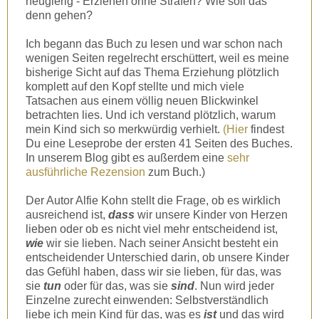
neugierig - Erziehen ohne Strafen? Wie soll das
denn gehen?
Ich begann das Buch zu lesen und war schon nach
wenigen Seiten regelrecht erschüttert, weil es meine
bisherige Sicht auf das Thema Erziehung plötzlich
komplett auf den Kopf stellte und mich viele
Tatsachen aus einem völlig neuen Blickwinkel
betrachten lies. Und ich verstand plötzlich, warum
mein Kind sich so merkwürdig verhielt.
(Hier
findest
Du eine Leseprobe der ersten 41 Seiten des Buches.
In unserem Blog gibt es außerdem eine
sehr
ausführliche Rezension
zum Buch.)
Der Autor Alfie Kohn stellt die Frage, ob es wirklich
ausreichend ist,
dass
wir unsere Kinder von Herzen
lieben oder ob es nicht viel mehr entscheidend ist,
wie
wir sie lieben. Nach seiner Ansicht besteht ein
entscheidender Unterschied darin, ob unsere Kinder
das Gefühl haben, dass wir sie lieben, für das, was
sie
tun
oder für das, was sie
sind
. Nun wird jeder
Einzelne zurecht einwenden: Selbstverständlich
liebe ich mein Kind für das, was es
ist
und das wird