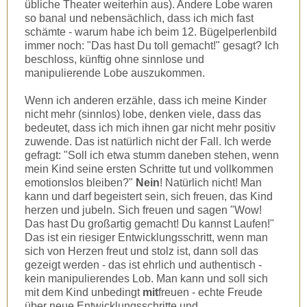
übliche Theater weiterhin aus). Andere Lobe waren
so banal und nebensächlich, dass ich mich fast
schämte - warum habe ich beim 12. Bügelperlenbild
immer noch: "Das hast Du toll gemacht!" gesagt? Ich
beschloss, künftig ohne sinnlose und
manipulierende Lobe auszukommen.
Wenn ich anderen erzähle, dass ich meine Kinder
nicht mehr (sinnlos) lobe, denken viele, dass das
bedeutet, dass ich mich ihnen gar nicht mehr positiv
zuwende. Das ist natürlich nicht der Fall. Ich werde
gefragt: "Soll ich etwa stumm daneben stehen, wenn
mein Kind seine ersten Schritte tut und vollkommen
emotionslos bleiben?"
Nein
! Natürlich nicht! Man
kann und darf begeistert sein, sich freuen, das Kind
herzen und jubeln. Sich freuen und sagen "Wow!
Das hast Du großartig gemacht! Du kannst Laufen!"
Das ist ein riesiger Entwicklungsschritt, wenn man
sich von Herzen freut und stolz ist, dann soll das
gezeigt werden - das ist ehrlich und authentisch -
kein manipulierendes Lob. Man kann und soll sich
mit dem Kind unbedingt
mit
freuen - echte Freude
über neue Entwicklungsschritte und