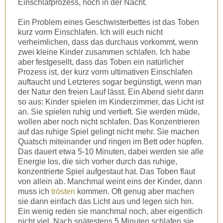
Einschlafprozess, noch in der Nacht.
Ein Problem eines Geschwisterbettes ist das Toben
kurz vorm Einschlafen. Ich will euch nicht
verheimlichen, dass das durchaus vorkommt, wenn
zwei kleine Kinder zusammen schlafen. Ich habe
aber festgesellt, dass das Toben ein natürlicher
Prozess ist, der kurz vorm ultimativen Einschlafen
auftaucht und Letzteres sogar begünstigt, wenn man
der Natur den freien Lauf lässt. Ein Abend sieht dann
so aus: Kinder spielen im Kinderzimmer, das Licht ist
an. Sie spielen ruhig und vertieft. Sie werden müde,
wollen aber noch nicht schlafen. Das Konzentrieren
auf das ruhige Spiel gelingt nicht mehr. Sie machen
Quatsch miteinander und ringen im Bett oder hüpfen.
Das dauert etwa 5-10 Minuten, dabei werden sie alle
Energie los, die sich vorher durch das ruhige,
konzentrierte Spiel aufgestaut hat. Das Toben flaut
von allein ab. Manchmal weint eins der Kinder, dann
muss ich
trösten
kommen. Oft genug aber machen
sie dann einfach das Licht aus und legen sich hin.
Ein wenig reden sie manchmal noch, aber eigentlich
nicht viel. Nach spätestens 5 Minuten schlafen sie.