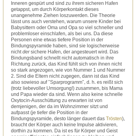
Inneren gespürt und sind zu ihrem sicheren Hafen
getappst, um durch Körperkontakt dieses
unangenehme Ziehen loszuwerden. Die Theorie
lässt uns auch verstehen, warum unsere Kinder bei
Babysittern oder Oma und Opa so viel schneller und
problemloser einschlafen, als bei uns. Da diese
Personen eine etwas tiefere Position in der
Bindungspyramide haben, sind sie logischerweise
nicht
der
sichere Hafen, der angesteuert wird. Das
Bindungsband schnellt nicht automatisch in ihre
Richtung zurück, das Kind fühlt sich von ihnen nicht
so stark angezogen, wie von Nummer 1 und Nummer
2. Sind die Eltern nicht zugegen, dann ist das Kind
also sowieso auf "Sparprogramm", d. h. es reißt sich
(trotz liebevoller Umsorgung!) zusammen, bis Mama
und Papa wieder da sind. Wenn also keine schnelle
Oxytocin-Ausschüttung zu erwarten ist von
demjenigen, der da im Wohnzimmer sitzt und
aufpasst (je tiefer die Position in der
Bindungspyramide, desto länger dauert das
Trösten
),
braucht der Körper auch keine Impulse aktivieren,
dorthin zu kommen. Da ist es für Körper und Geist